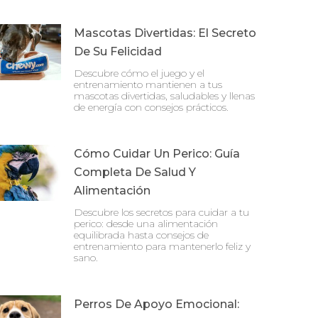
Mascotas Divertidas: El Secreto
De Su Felicidad
Descubre cómo el juego y el
entrenamiento mantienen a tus
mascotas divertidas, saludables y llenas
de energía con consejos prácticos.
Cómo Cuidar Un Perico: Guía
Completa De Salud Y
Alimentación
Descubre los secretos para cuidar a tu
perico: desde una alimentación
equilibrada hasta consejos de
entrenamiento para mantenerlo feliz y
sano.
Perros De Apoyo Emocional: