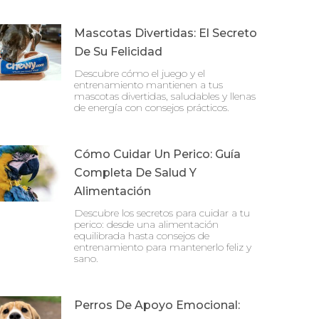
Mascotas Divertidas: El Secreto
De Su Felicidad
Descubre cómo el juego y el
entrenamiento mantienen a tus
mascotas divertidas, saludables y llenas
de energía con consejos prácticos.
Cómo Cuidar Un Perico: Guía
Completa De Salud Y
Alimentación
Descubre los secretos para cuidar a tu
perico: desde una alimentación
equilibrada hasta consejos de
entrenamiento para mantenerlo feliz y
sano.
Perros De Apoyo Emocional: