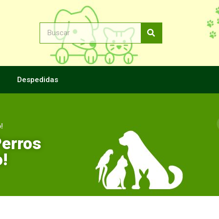
Despedidas
o!
Perros
o!