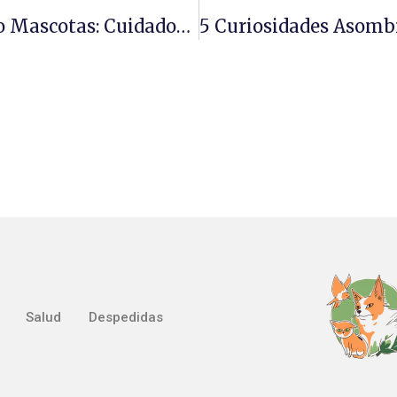
Guía Completa De Reptiles Como Mascotas: Cuidados Y Consejos Para Principiantes
Salud
Despedidas